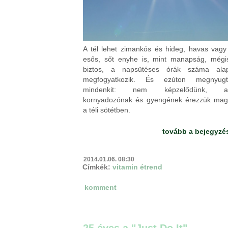
A tél lehet zimankós és hideg, havas vag
esős, sőt enyhe is, mint manapság, mégi
biztos, a napsütéses órák száma ala
megfogyatkozik. És ezúton megnyugt
mindenkit: nem képzelődünk, am
kornyadozónak és gyengének érezzük mag
a téli sötétben.
tovább a bejegyzé
2014.01.06. 08:30
Címkék:
vitamin
étrend
komment