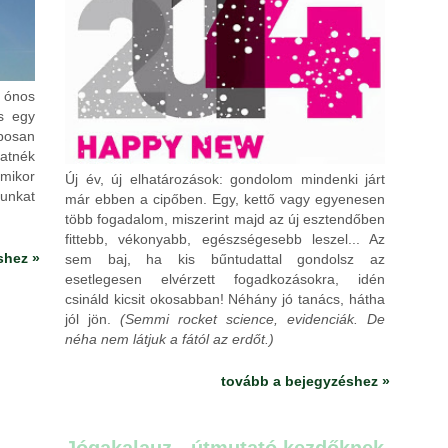
y ónos
s egy
posan
atnék
ikor
Új év, új elhatározások: gondolom mindenki járt
unkat
már ebben a cipőben. Egy, kettő vagy egyenesen
több fogadalom, miszerint majd az új esztendőben
fittebb, vékonyabb, egészségesebb leszel... Az
shez »
sem baj, ha kis bűntudattal gondolsz az
esetlegesen elvérzett fogadkozásokra, idén
csináld kicsit okosabban! Néhány jó tanács, hátha
jól jön.
(Semmi rocket science, evidenciák. De
néha nem látjuk a fától az erdőt.)
tovább a bejegyzéshez »
2014.01.01. 14:44