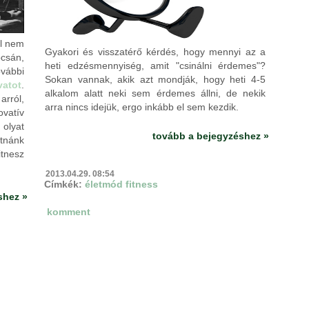
al nem
Gyakori és visszatérő kérdés, hogy mennyi az a
pcsán,
heti edzésmennyiség, amit "csinálni érdemes"?
ovábbi
Sokan vannak, akik azt mondják, hogy heti 4-5
vatot
.
alkalom alatt neki sem érdemes állni, de nekik
arról,
arra nincs idejük, ergo inkább el sem kezdik.
ovatív
olyat
tovább a bejegyzéshez »
atnánk
tnesz
2013.04.29. 08:54
Címkék:
életmód
fitness
shez »
komment