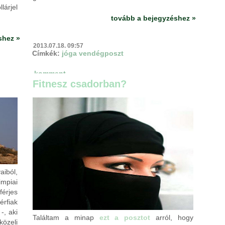
lárjel
tovább a bejegyzéshez »
shez »
2013.07.18. 09:57
Címkék:
jóga
vendégposzt
komment
Fitnesz csadorban?
aiból,
mpiai
férjes
rfiak
-, aki
Találtam a minap
ezt a posztot
arról, hogy
közeli