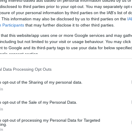
eing interest-based ads based on personal information utilized by us or
disclosed to third parties prior to your opt-out. You may separately opt-
losure of your personal information by third parties on the IAB’s list of
. This information may also be disclosed by us to third parties on the
IA
Participants
that may further disclose it to other third parties.
 that this website/app uses one or more Google services and may gath
including but not limited to your visit or usage behaviour. You may click 
 to Google and its third-party tags to use your data for below specifi
ogle consent section.
FITNESZDOLGOK
ANATÓMIALÁJT
PILATES
V
l Data Processing Opt Outs
AM
o opt-out of the Sharing of my personal data.
Mi
In
Pi
Ed
o opt-out of the Sale of my Personal Data.
Pi
Eg
In
Pi
to opt-out of processing my Personal Data for Targeted
ing.
KO
In