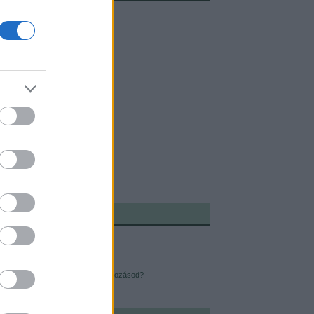
ÓBBI TERMÉS:
reneszánsz ember
dható fitneszkütyük
i depresszió ellen
yan lehet sikeres az újévi elhatározásod?
éves a "Just Do It"