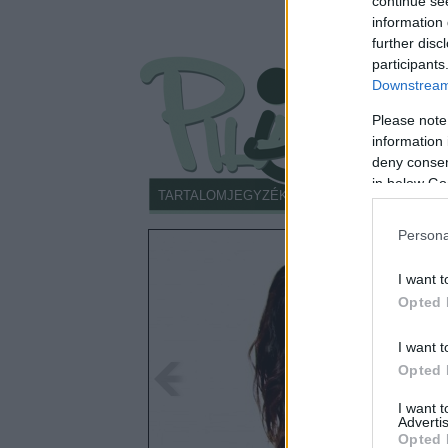
continue se
information 
further disc
participants
Downstream 
Please note
information 
deny consent
in below Go
TARTALOMJEGYZÉK
JÓLMEGMONDOM
Persona
I want t
Opted 
I want t
Opted 
I want 
Advertis
Opted 