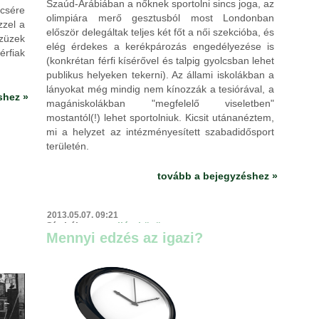
Szaúd-Arábiában a nőknek sportolni sincs joga, az
csére
olimpiára merő gesztusból most Londonban
zzel a
először delegáltak teljes két főt a női szekcióba, és
szüzek
elég érdekes a kerékpározás engedélyezése is
érfiak
(konkrétan férfi kísérővel és talpig gyolcsban lehet
publikus helyeken tekerni). Az állami iskolákban a
lányokat még mindig nem kínozzák a tesiórával, a
shez »
magániskolákban "megfelelő viseletben"
mostantól(!) lehet sportolniuk. Kicsit utánanéztem,
mi a helyzet az intézményesített szabadidősport
területén.
tovább a bejegyzéshez »
2013.05.07. 09:21
Címkék:
nagyvilág
közügy
Mennyi edzés az igazi?
komment