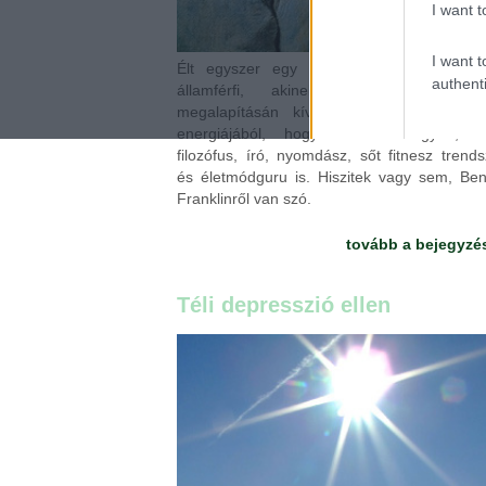
I want t
I want t
Élt egyszer egy erősen pocakos, kerek
authenti
államférfi, akinek az Egyesült Ál
megalapításán kívül még arra is futot
energiájából, hogy feltaláló legyen, fiz
filozófus, író, nyomdász, sőt fitnesz trends
és életmódguru is. Hiszitek vagy sem, Be
Franklinről van szó.
tovább a bejegyzé
Téli depresszió ellen
2014.01.15. 08:58
Címkék:
celeb
életmód
komment