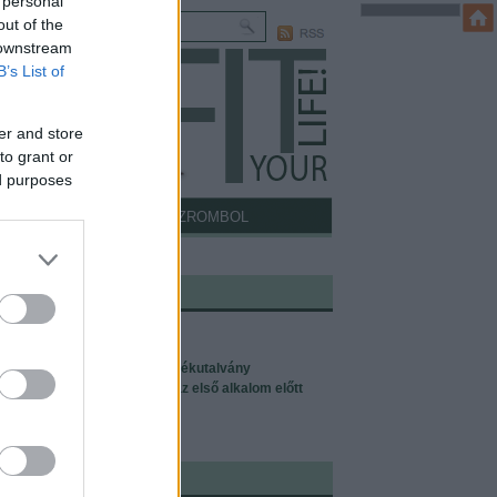
 personal
out of the
 downstream
B’s List of
er and store
to grant or
ed purposes
ICCELŐDŐS
MÍTOSZROMBOL
I MÉG ÉRDEKELHET:
 a Pilates?
lates tanfolyamok
zések, magánedzések, ajándékutalvány
lates-szüzeknek: tudnivalók az első alkalom előtt
ófejezet, azaz: rólam
lates oktatói képzés
NTAKT