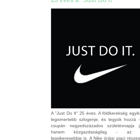
25 éves a "Just Do It"
A "Just Do It" 25 éves. A földkerekség egyik
legismertebb szlogenje, és tegyük hozzá 
csupán negyedszázados születésnapja j
hanem közgazdaságilag - az e
legsikeresebbje is. A Nike óriási piaci része