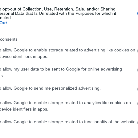
o opt-out of Collection, Use, Retention, Sale, and/or Sharing
orlatok hatékonysága és testre szabhatósága megsokszorozódik.
ersonal Data that Is Unrelated with the Purposes for which it
lected.
Out
Hordható fitneszkütyük
consents
o allow Google to enable storage related to advertising like cookies on
evice identifiers in apps.
o allow my user data to be sent to Google for online advertising
s.
to allow Google to send me personalized advertising.
UT
o allow Google to enable storage related to analytics like cookies on
A 
evice identifiers in apps.
Hor
Kütyümániám újra előtör, legalábbis egy gyors
Tél
téma erejéig. Itthon is egyre népszerűbbek a
Hog
o allow Google to enable storage related to functionality of the website
hordható fitneszkütyük, egy
felmérés
szerint
25 
pedig Nagy-Britanniában a 25-34 évesek 60%-a