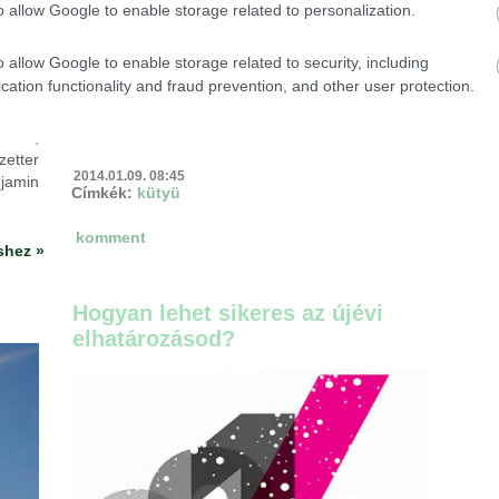
kipróbált már valamilyen eszközt vagy
IN
o allow Google to enable storage related to personalization.
alkalmazást, amely segít számszerűsíteni
életvitelük mozgással, egészséggel kapcsolatos
o allow Google to enable storage related to security, including
eredményeit.
 arcú
cation functionality and fraud prevention, and other user protection.
lamok
9%
ta az
tovább a bejegyzéshez »
ikus,
zetter
2014.01.09. 08:45
CONFIRM
njamin
Címkék:
kütyü
komment
shez »
Data Deletion
Data Access
Privacy Policy
Hogyan lehet sikeres az újévi
elhatározásod?