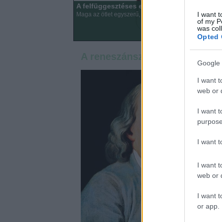
A felfüggesztéses edzésekről röviden
I want t
Maga az ötlet egyszerű, de közben zseniális, a gyak
of my P
was col
Opted 
A reneszánsz ember
Google 
I want t
web or d
I want t
purpose
I want 
I want t
web or d
I want t
or app.