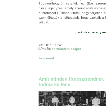
Tüpaion-hegyről vetették le. (Bár szeren
nincs feljegyzés, amely szerint éltek volna e
büntetéssel.) Pikáns kitétel, hogy férjetlen 
szemlélhették a felhozatalt, hogy szokják a f
világát.
tovább a bejegyzé
2013.05.13. 15:43
Címkék:
történelem
csajos
komment
Amit minden fitnesztrendnek
tudnia kellene