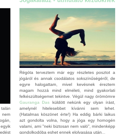
Jógakalauz - útmutató kezdőknek
Címkék:
életmód
újév
tippek
komment
Régóta terveztem már egy részletes posztot a
jógáról és annak csodálatos sokszínűségéről, de
egyre halogattam, mivel kevésnek éreztem
magam hozzá mind elméleti, mind gyakorlati
felkészültségemet tekintve. Végül nagy örömömre
Gauranga Das
küldött nekünk egy olyan írást,
 talán
amelynél hitelesebbet kívánni sem lehet.
- nem
(Hatalmas köszönet érte!) Ha eddig bárki laikus
ogán,
azt gondolta volna, hogy a jóga egy homogén
gyik
valami, ami "neki biztosan nem való", mindenképp
sedést
gondolkodóba eshet ennek elolvasása után...