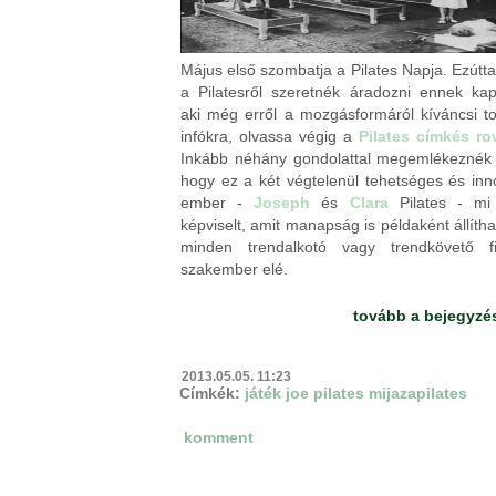
Május első szombatja a Pilates Napja. Ezútt
a Pilatesről szeretnék áradozni ennek ka
aki még erről a mozgásformáról kíváncsi t
infókra, olvassa végig a
Pilates címkés ro
Inkább néhány gondolattal megemlékeznék 
hogy ez a két végtelenül tehetséges és inn
ember -
Joseph
és
Clara
Pilates - mi 
képviselt, amit manapság is példaként állíth
minden trendalkotó vagy trendkövető fi
szakember elé.
tovább a bejegyzé
2013.05.05. 11:23
Címkék:
játék
joe pilates
mijazapilates
komment