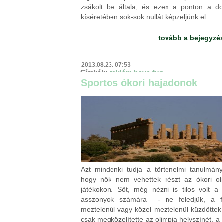
zsákolt be általa, és ezen a ponton a dol
kíséretében sok-sok nullát képzeljünk el.
tovább a bejegyzé
2013.08.23. 07:53
Címkék:
reklám
have fun
Sportos ókori hajadonok
komment
Azt mindenki tudja a történelmi tanulmány
hogy nők nem vehettek részt az ókori oli
játékokon. Sőt, még nézni is tilos volt a 
asszonyok számára - ne feledjük, a fé
meztelenül vagy közel meztelenül küzdöttek 
csak megközelítette az olimpia helyszínét, a 